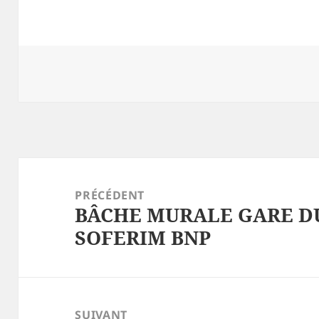
Navigation
de
PRÉCÉDENT
BÂCHE MURALE GARE DU
l’article
Article
SOFERIM BNP
précédent :
SUIVANT