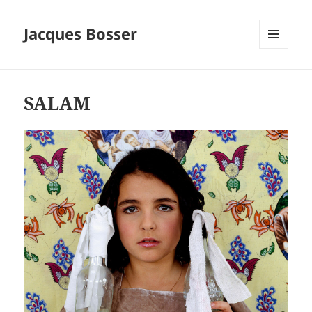
Jacques Bosser
MENU
ET
WIDGETS
SALAM