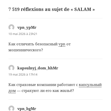
7 519 réflexions au sujet de « SALAM »
vpn_ypMr
dit :
10 mai 2026 à 23h21
Как отличить безопасный
vpn
от
мошеннического?
kapsulnyj_dom_hhMr
dit :
19 mai 2026 à 17h14
Как страховые компании работают с
капсульный
дом
— страхуют ли его как жильё?
vpn_bgMr
dit :