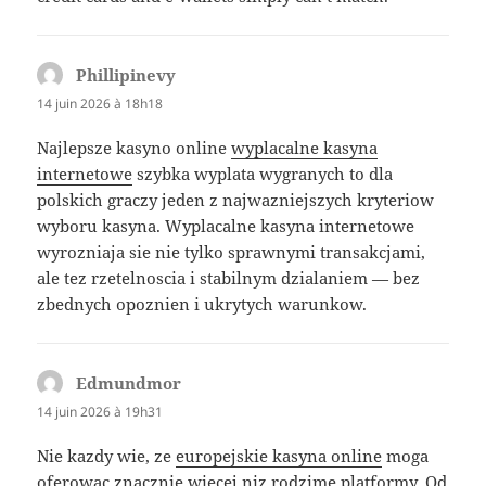
Phillipinevy
dit :
14 juin 2026 à 18h18
Najlepsze kasyno online
wyplacalne kasyna
internetowe
szybka wyplata wygranych to dla
polskich graczy jeden z najwazniejszych kryteriow
wyboru kasyna. Wyplacalne kasyna internetowe
wyrozniaja sie nie tylko sprawnymi transakcjami,
ale tez rzetelnoscia i stabilnym dzialaniem — bez
zbednych opoznien i ukrytych warunkow.
Edmundmor
dit :
14 juin 2026 à 19h31
Nie kazdy wie, ze
europejskie kasyna online
moga
oferowac znacznie wiecej niz rodzime platformy. Od