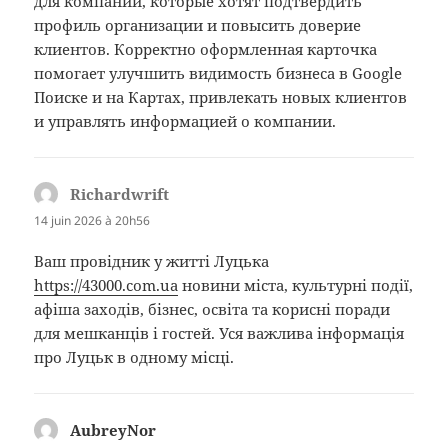
для компаний, которые хотят подтвердить
профиль организации и повысить доверие
клиентов. Корректно оформленная карточка
помогает улучшить видимость бизнеса в Google
Поиске и на Картах, привлекать новых клиентов
и управлять информацией о компании.
Richardwrift
dit :
14 juin 2026 à 20h56
Ваш провідник у житті Луцька
https://43000.com.ua
новини міста, культурні події,
афіша заходів, бізнес, освіта та корисні поради
для мешканців і гостей. Уся важлива інформація
про Луцьк в одному місці.
AubreyNor
dit :